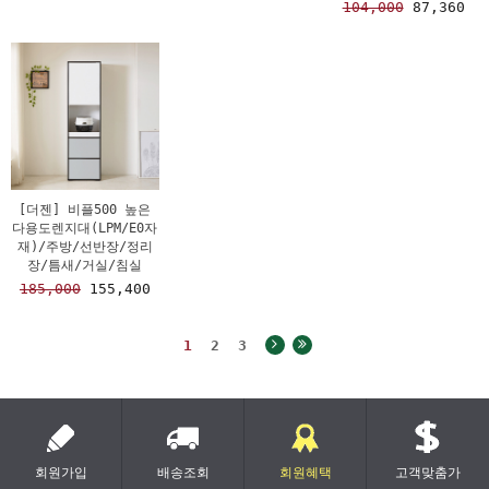
104,000
87,360
[더젠] 비플500 높은
다용도렌지대(LPM/E0자
재)/주방/선반장/정리
장/틈새/거실/침실
185,000
155,400
1
2
3
회원가입
배송조회
회원혜택
고객맞춤가