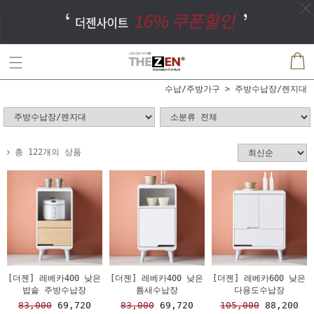
수납/주방가구
주방수납장/렌지대
총 122개의 상품
[더젠] 레베카400 낮은
[더젠] 레베카400 낮은
[더젠] 레베카600 낮은
밥솥 주방수납장
틈새수납장
다용도수납장
83,000
69,720
83,000
69,720
105,000
88,200