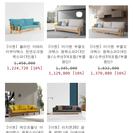
[더젠] 블라인 이태리
[더젠] 마가렌 부클오
[더젠] 마가렌 부클오
아쿠아텍스 천연오크원
크텍스 원목소파2(3인
크텍스 원목소파1(4인
목소파(3인용)
용/소쿠션3개포함/부클
용/소쿠션3개포함/부클
원단)
원단)
1,458,000
1,224,720 [16%]
1,345,000
1,632,000
1,129,800 [16%]
1,370,880 [16%]
[더젠] 케인츠월넛 아
[더젠] 리치몬202 광
쿠아텍스 원목소파(4인
폭 편백나무 아쿠아패