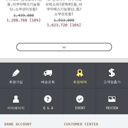
용,아쿠아텍스기능원
브릭소파(편백4인용,아
단,소쿠션미포함)
쿠아텍스기능원단,중/
소쿠션포함)
1,439,000
1,208,760 [16%]
1,933,000
1,623,720 [16%]
회원가입
배송조회
회원혜택
고객맞춤가
마이페이지
Q & A
EVENT
REVIEW
BANK ACCOUNT
CUSTOMER CENTER