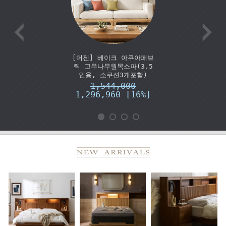
[더젠] 베이크 아쿠아패브
릭 고무나무원목소파(3.5
인용, 소쿠션3개포함)
1,544,000
1,296,960 [16%]