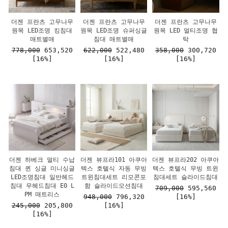
더젠 프란츠 고무나무
더젠 프란츠 고무나무
더젠 프란츠 고무나무
원목 LED조명 킹침대
원목 LED조명 슈퍼싱글
원목 LED 멀티조명 협
매트별매
침대 매트별매
탁
778,000
653,520
622,000
522,480
358,000
300,720
[16%]
[16%]
[16%]
더젠 하베크 멀티 수납
더젠 뷰프라101 아쿠아
더젠 뷰프라202 아쿠아
침대 퀸 싱글 미니싱글
텍스 호텔식 자동 무빙
텍스 호텔식 무빙 트윈
LED조명침대 일반헤드
트윈침대세트 리모콘포
침대세트 슬라이드침대
침대 무헤드침대 E0 L
함 슬라이드모션침대
709,000
595,560
PM 매트리스
948,000
796,320
[16%]
245,000
205,800
[16%]
[16%]