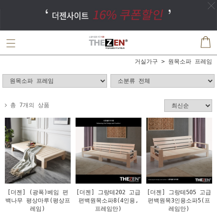
거실가구
원목소파 프레임
총 7개의 상품
[더젠] (광폭)베임 편
[더젠] 그랑테202 고급
[더젠] 그랑테505 고급
백나무 평상마루(평상프
편백원목소파8(4인용,
편백원목3인용소파5(프
레임)
프레임만)
레임만)