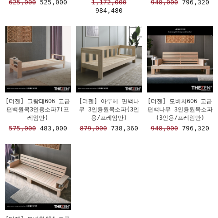
625,000
525,000
1,172,000
948,000
796,320
984,480
[더젠] 그랑테606 고급
[더젠] 아루체 편백나
[더젠] 모비치606 고급
편백원목3인용소파7(프
무 3인용원목소파(3인
편백나무 3인용원목소파
레임만)
용/프레임만)
(3인용/프레임만)
575,000
483,000
879,000
738,360
948,000
796,320