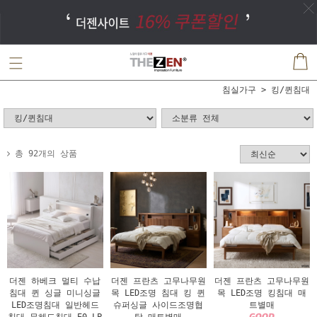
침실가구
킹/퀸침대
총 92개의 상품
더젠 하베크 멀티 수납
더젠 프란츠 고무나무원
더젠 프란츠 고무나무원
침대 퀸 싱글 미니싱글
목 LED조명 침대 킹 퀸
목 LED조명 킹침대 매
LED조명침대 일반헤드
슈퍼싱글 사이드조명협
트별매
침대 무헤드침대 E0 LP
탁 매트별매