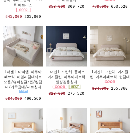
M 매트리스
358,000
300,720
778,000
653,520
245,000
205,800
[더젠] 마리엘 아쿠아
[더젠] 프란체 플러스
[더젠] 프란체 이지클
패브릭 패밀리침대세트
이지클린 아쿠아패브릭
린 아쿠아패브릭 퀸침대
모음/슈퍼싱글/퀸/킹침
퀸킹겸용침대
대/가족침대/세트침대
304,000
255,360
328,000
275,520
584,000
490,560