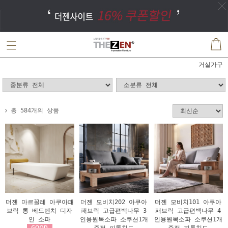
거실가구
총 584개의 상품
더젠 마르꼴레 아쿠아패
더젠 모비치202 아쿠아
더젠 모비치101 아쿠아
브릭 롱 베드벤치 디자
패브릭 고급편백나무 3
패브릭 고급편백나무 4
인 소파
인용원목소파 소쿠션1개
인용원목소파 소쿠션1개
증정 피톤치드
증정 피톤치드