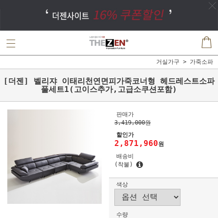
거실가구
가죽소파
[더젠] 벨리쟈 이태리천연면피가죽코너형 헤드레스트소파
풀세트1(고이스추가,고급소쿠션포함)
판매가
3,419,000원
할인가
2,871,960
원
배송비
(착불)
색상
수량