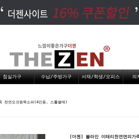
침실가구
수납/주방가구
서재/학생/오피스
의
죽 천연오크원목소파(4인용, 스툴별매)
[더젠] 블라인 이태리천연면피가죽