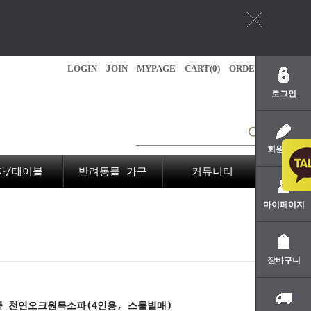
LOGIN
JOIN
MYPAGE
CART(
0
)
ORDER
로그인
회원가입
자/테이블
반려동물 가구
커뮤니티
마이페이지
장바구니
 천연오크원목소파(4인용, 스툴별매)