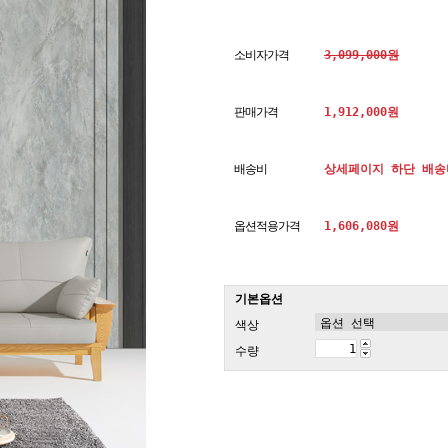
소비자가격
3,099,000원
판매가격
1,912,000원
배송비
상세페이지 하단 배송
옵션적용가격
1,606,080
원
기본옵션
색상
수량