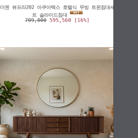
더젠 뷰프라202 아쿠아텍스 호텔식 무빙 트윈침대세
트 슬라이드침대
709,000
595,560 [16%]