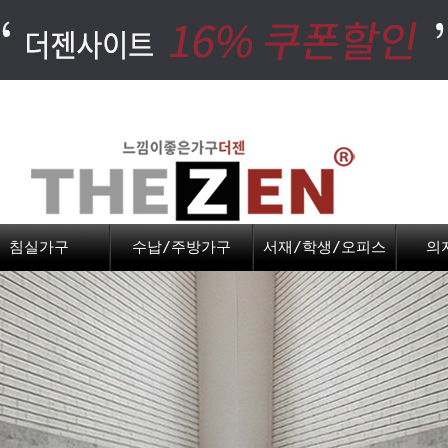
침실가구
수납/주방가구
서재/학생/오피스
의