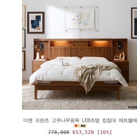
더젠 프란츠 고무나무원목 LED조명 킹침대 매트별매
778,000
653,520 [16%]