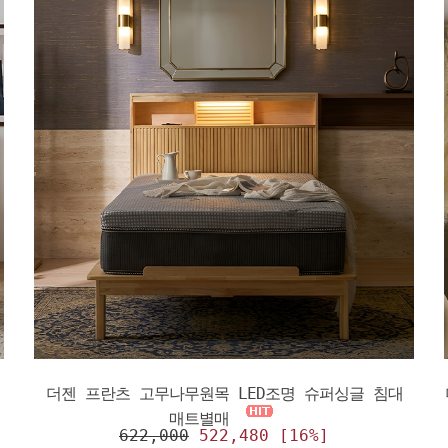
더젠 프란츠 고무나무원목 LED조명 슈퍼싱글 침대
매트별매
622,000
522,480 [16%]