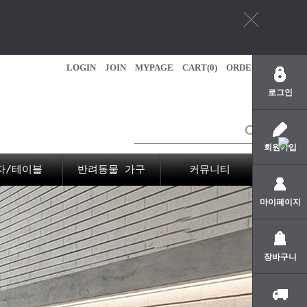
LOGIN
JOIN
MYPAGE
CART(
0
)
ORDER
로그인
회원가입
자/테이블
반려동물 가구
커뮤니티
마이페이지
장바구니