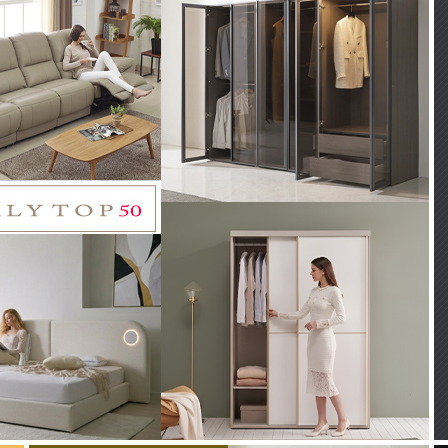
스트 고급 올 나
[더젠] 베이크 아쿠아패브
동리클라이너소
릭 고무나무원목소파(3.5
3인용)
인용, 소쿠션3개포함)
95,000
800 [16%]