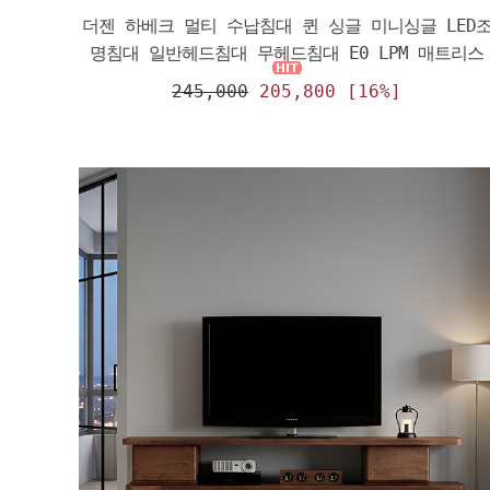
더젠 하베크 멀티 수납침대 퀸 싱글 미니싱글 LED
명침대 일반헤드침대 무헤드침대 E0 LPM 매트리스
245,000
205,800 [16%]