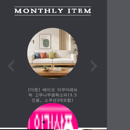
[더젠] 베이크202 아쿠아
[더젠
패브릭 고무나무원목소파
파가
(3.5인용, 소쿠션3개포
함)