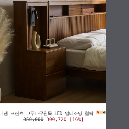
더젠 프란츠 고무나무원목 LED 멀티조명 협탁
358,000
300,720 [16%]