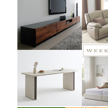
[더젠] 하
파가죽 전
파(
1,1
1,003,