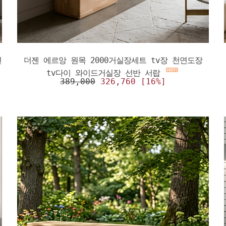
연
더젠 에르앙 원목 2000거실장세트 tv장 천연도장
tv다이 와이드거실장 선반 서랍
389,000
326,760 [16%]