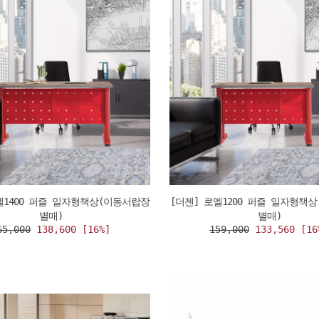
엘1400 퍼즐 일자형책상(이동서랍장
[더젠] 로엘1200 퍼즐 일자형책
별매)
별매)
65,000
138,600 [16%]
159,000
133,560 [16