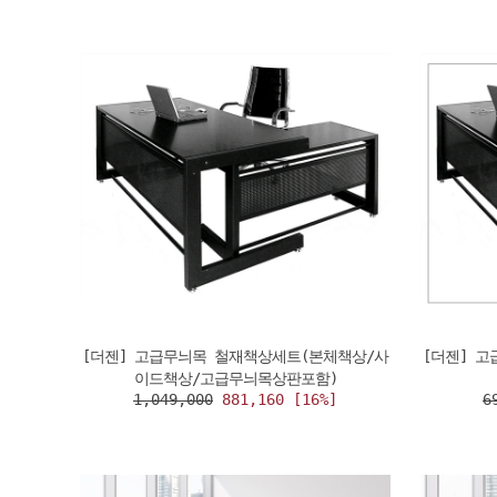
[더젠] 고급무늬목 철재책상세트(본체책상/사
[더젠] 
이드책상/고급무늬목상판포함)
1,049,000
881,160 [16%]
6