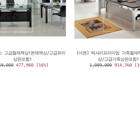
럭스 고급철재책상(본체책상/고급유리
[더젠] 럭셔리프리미엄 가죽철재
상판포함)
상/고급가죽상판포함)
69,000
477,960 [16%]
1,089,000
914,760 [1