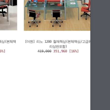
책상(본체책
[더젠] 리노 1200 철재책상(본체책상/고급유
리상판포함)
6%]
419,000
351,960 [16%]