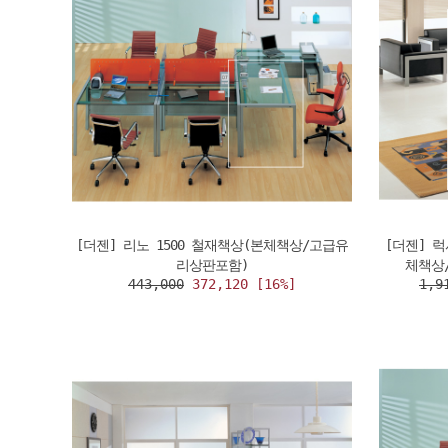
[더젠] 리노 1500 철재책상(본체책상/고급유
[더젠] 
리상판포함)
체책상
443,000
372,120 [16%]
1,9