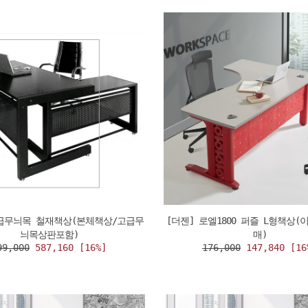
고급무늬목 철재책상(본체책상/고급무
[더젠] 로엘1800 퍼즐 L형책상
늬목상판포함)
매)
99,000
587,160 [16%]
176,000
147,840 [16