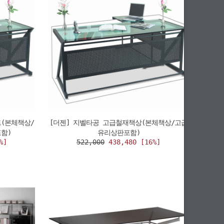
(본체책상/
[더젠] 지벨타공 고급철재책상(본체책상/고급
함)
유리상판포함)
%]
522,000
438,480 [16%]