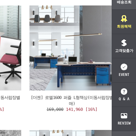
배송조회
회원혜택
고객맞춤가
EVENT
(이동서랍장별
[더젠] 로엘1600 퍼즐 L형책상(이동서랍장별
Q & A
매)
%]
169,000
141,960 [16%]
REVIEW