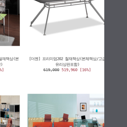
 철재책상(본
[더젠] 프리미엄202 철재책상(본체책상/고급
)
유리상판포함)
%]
619,000
519,960 [16%]