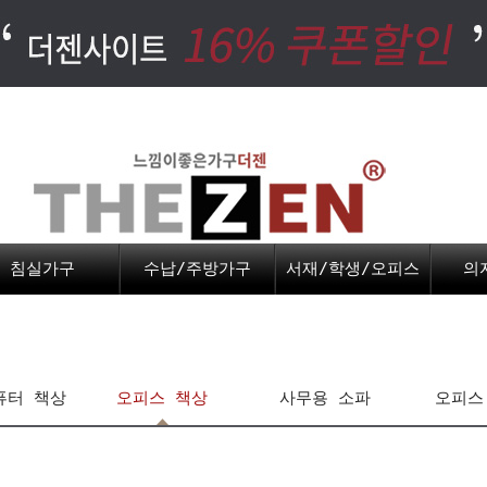
침실가구
수납/주방가구
서재/학생/오피스
의
퓨터 책상
오피스 책상
사무용 소파
오피스