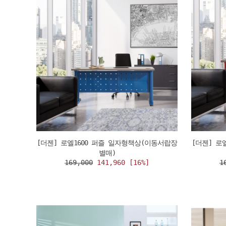
[더젠] 로엘1600 퍼즐 일자형책상(이동서랍장
[더젠] 로
별매)
169,000
141,960 [16%]
1