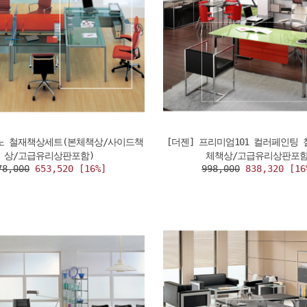
리노 철재책상세트(본체책상/사이드책
[더젠] 프리미엄101 컬러페인팅
상/고급유리상판포함)
체책상/고급유리상판포함
78,000
653,520 [16%]
998,000
838,320 [16