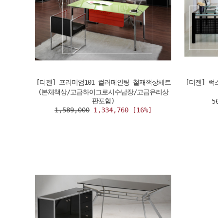
[더젠] 프리미엄101 컬러페인팅 철재책상세트
[더젠] 
(본체책상/고급하이그로시수납장/고급유리상
판포함)
5
1,589,000
1,334,760 [16%]