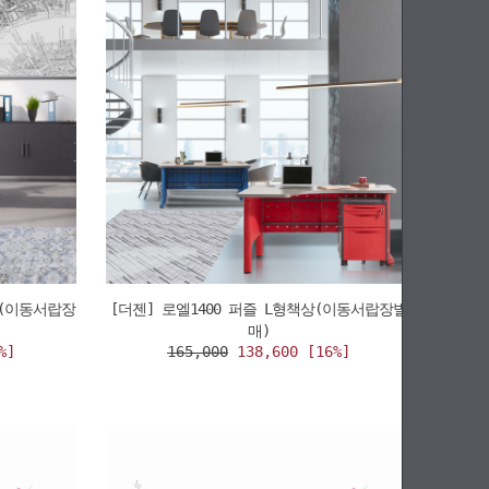
상(이동서랍장
[더젠] 로엘1400 퍼즐 L형책상(이동서랍장별
매)
%]
165,000
138,600 [16%]