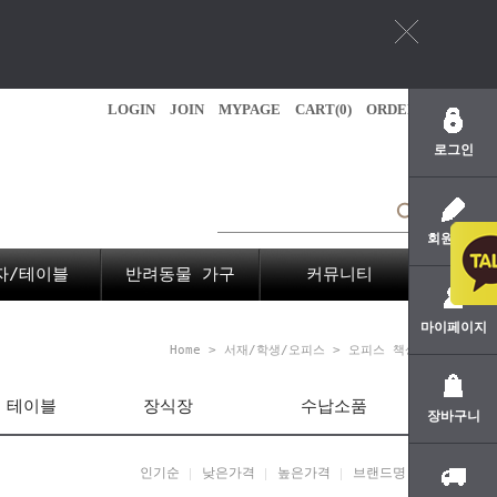
LOGIN
JOIN
MYPAGE
CART(
0
)
ORDER
로그인
회원가입
자/테이블
반려동물 가구
커뮤니티
마이페이지
Home
>
서재/학생/오피스
>
오피스 책상
 테이블
장식장
수납소품
장바구니
인기순
낮은가격
높은가격
브랜드명